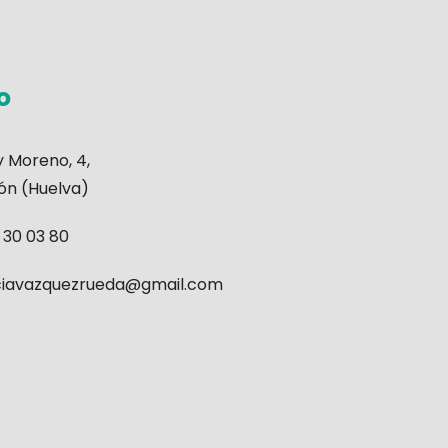
o
 y Moreno, 4,
eón (Huelva)
 30 03 80
iavazquezrueda@gmail.com